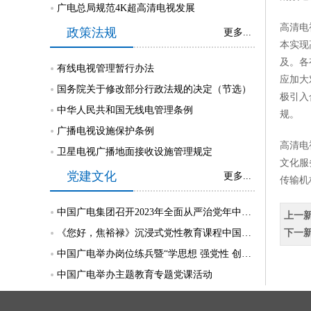
广电总局规范4K超高清电视发展
高清电
政策法规
更多...
本实现
及。各
有线电视管理暂行办法
应加大
国务院关于修改部分行政法规的决定（节选）
极引入
中华人民共和国无线电管理条例
规。
广播电视设施保护条例
高清电
卫星电视广播地面接收设施管理规定
文化服
党建文化
更多...
传输机
中国广电集团召开2023年全面从严治党年中督责工作部署会
上一
《您好，焦裕禄》沉浸式党性教育课程中国广电专场活动成功举行
下一
中国广电举办岗位练兵暨“学思想 强党性 创未来”知识挑战赛
中国广电举办主题教育专题党课活动